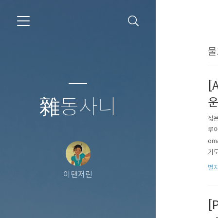
물
[
雜동사니
젊은
루어
om
기도
작되
별자
이탠저린
9월
[