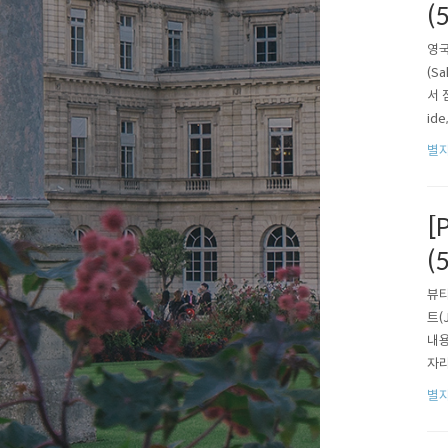
(
영국
(S
서 
ide
체에
별자
다. .
[
(
뷰티
트(
내용
자리
24
별자
구체