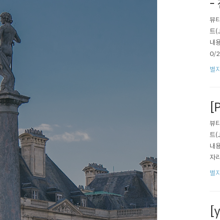
-
뷰티
트(
내용
0/
느껴
별자
히도
[
뷰티
트(
내용
자리
었고
별자
초보
[