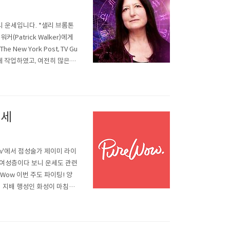
별자리 운세입니다. *샐리 브롬톤
(Patrick Walker)에게
New York Post, TV Gu
e 등과 함께 작업하였고, 여전히 많은 매
다는 것을 알게 되는 한 주입니
운세
ow'에서 점성술가 제이미 라이
한 여성층이다 보니 운세도 관련
eWow 이번 주도 파이팅! 양
신의 지배 행성인 화성이 마침내
획한 여러분의 큰 꿈이 마침내
 실..