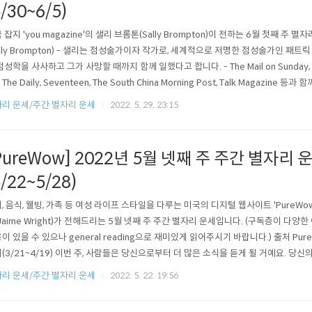
5/30~6/5)
 잡지 'you magazine'의 샐리 브롬톤(Sally Brompton)이 전하는 6월 첫째 주 
ally Brompton) - 샐리는 점성술가이자 작가로, 세계적으로 저명한 점성술가인 패트릭 워커
점성학을 사사하고 그가 사망할 때까지 함께 일했다고 합니다. - The Mail on Sunday, The 
, The Daily, Seventeen, The South China Morning Post, Talk Magazin
서 활동 중입니다. SCORPIO 전갈자리 (10/24~11/22) 인내심을 갖는 것이 힘들
리 운세/주간 별자리 운세
2022. 5. 29. 23:15
.
PureWow] 2022년 5월 넷째 주 주간 별자리 
5/22~5/28)
, 음식, 웰빙, 가족 등 여성 라이프 스타일을 다루는 미국의 디지털 웹사이트 'PureW
Jaime Wright)가 전해드리는 5월 넷째 주 주간 별자리 운세입니다. (구독층이 다양
이 있을 수 있으나 general reading으로 재미있게 읽어주시기 바랍니다.) 출처 Pur
(3/21~4/19) 이번 주, 사람들은 당신으로부터 더 많은 소식을 듣게 될 거예요. 당
일, 당신의 무의식의 그늘에서 나와 고향인 당신의 별자리로 돌아옵니다. 연초부터 계
리 운세/주간 별자리 운세
2022. 5. 22. 19:56
화되기 시작하고 있습니다. 이제 보안과 리소스를 구축하는 데에 집중하면, 일이 실제로