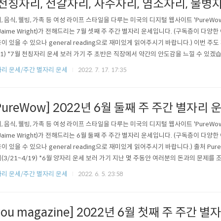
 천칭자리, 전갈자리, 사수자리, 염소자리, 물병
, 음식, 웰빙, 가족 등 여성 라이프 스타일을 다루는 미국의 디지털 웹사이트 'PureW
Jaime Wright)가 전해드리는 7월 셋째 주 주간 별자리 운세입니다. (구독층이 다양
이 있을 수 있으나 general reading으로 재미있게 읽어주시기 바랍니다.) 이번 주도 
21) *7월 천칭자리 운세 보러 가기 주 초반은 직장에서 약간의 안도감을 느낄 수 있겠
짐에도 여러분이 뭔가 더 해내야 된다는 압박감을 느끼고 있네요. 여러분에겐 휴식이
리 운세/주간 별자리 운세
2022. 7. 17. 17:35
 22일 사자자리 시즌이 시작되면 여러분은 사회생활과 지역 사회 인간관계 문제에 초점
PureWow] 2022년 6월 둘째 주 주간 별자리 운세
, 음식, 웰빙, 가족 등 여성 라이프 스타일을 다루는 미국의 디지털 웹사이트 'PureW
Jaime Wright)가 전해드리는 6월 둘째 주 주간 별자리 운세입니다. (구독층이 다양
이 있을 수 있으나 general reading으로 재미있게 읽어주시기 바랍니다.) 출처 Pur
(3/21~4/19) *6월 양자리 운세 보러 가기 지난 몇 주동안 여러분의 돈과의 문제를
, 여러분은 지출 내역을 보며 쓴 이유와 개선 방법을 찾는 데에 너무 많은 시간을 보
리 운세/주간 별자리 운세
2022. 6. 5. 23:58
다 훨씬 나은 상태이지만, 금성이 11일 급진적인 행성인 천왕성과 만나기에 여러분은 
you magazine] 2022년 6월 첫째 주 주간 별