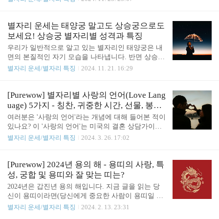
미만에게만 나타나는 희귀한 장애지만, 왠지 우리 모
로, 첫째는 우리가 잘 알고 있는 별자리입니다. 둘째
두 주변에 몇 명쯤은 나르시시스트가 있는 것 같은
는 태양, 달, 수성, 명왕성을 포함한 행성들입니다. 마
느낌입니다. 물론 그들이 드라마에 나오는 캐릭터처
지막으로, 차트를 완성하는 12개의 하우스가 있습니
별자리 운세는 태양궁 말고도 상승궁으로도
럼 명백히 진단받은 성격 장애를 가진 사람은 아니더
다.이 하우스를 통해 우리는 많은 통찰을 얻을 수 있
보세요! 상승궁 별자리별 성격과 특징
라도..
습니다. 예를 들어, 어떤 사람은 태양이 제1 하우스
우리가 일반적으로 알고 있는 별자리인 태양궁은 내
(자아의 집)에 위치할 수 있고, 또 다른 사람은 제1
면의 본질적인 자기 모습을 나타냅니다. 반면 상승궁
2 하우스(영성의 집)에 있을 수도 있죠.각 하우스
(상승 별자리, ascendent)은 외부 세계에서 우리가 겉
별자리 운세/별자리 특징
2024. 11. 21. 16:29
의 의미를 이해하면, 예를 들어 사람과의 관계에
으로 어떤 모습과 태도를 보이는지를 드러내는 별자
서 외향적인 모습과 직장이나 사회에서는 좀 더 내성
리입니다. 즉, 상승궁은 사람들이 처음 만났을 때, 아
적인 모습을 보이는 이유를 알 수 있습니다. 각 하우
직 서로를 잘 모를 때 나타나는 말투와 행동 방식을
[Purewow] 별자리별 사랑의 언어(Love Lang
스는 인간 삶의 여러 측면을 상징합니다. 예를 들
결정짓는 별자리라면, 태양궁은 서로를 더 잘 알게
uage) 5가지 - 칭찬, 귀중한 시간, 선물, 봉사,
어, ..
된 후 드러나는 진짜 모습을 설명하는 별자리라고 할
스킨십
여러분은 '사랑의 언어'라는 개념에 대해 들어본 적이
수 있습니다.혹시 별자리 출생 차트를 본 적이 있나
있나요? 이 '사랑의 언어'는 미국의 결혼 상담가이자
요? 우리의 출생 차트는 여러 가지 요소들로 이루어
저자인 게리 챕먼 박사가 1992년 저술한 동명의 책
별자리 운세/별자리 특징
2024. 3. 26. 17:02
져 있어 있는데요, 그만큼 우리의 정체성은 매우 다
"The 5 Love Languages(다섯 가지 사랑의 언어)"에서
면적입니다. 특히 출생 차트에 드러나 있는 상승궁은
본격적으로 다룬 내용입니다. 사람마다 '사랑'을 느끼
우리가 세상과 어떻게 상호작용하는지를 알려줍니
고 표현하는 언어가 저마다 다르다는 내용을 담고 있
[Purewow] 2024년 용의 해 - 용띠의 사랑, 특
다. 그렇기 때문에 상승궁에 대해 아는 것은 나에..
죠. 오늘은 점성학자 제이미 라이트(Jamie Wright)가
성, 궁합 및 용띠와 잘 맞는 띠는?
각 별자리별로 사랑을 느끼는 언어가 무엇인지에 대
2024년은 갑진년 용의 해입니다. 지금 글을 읽는 당
해 다뤄보려 합니다. 당신의 별자리는 어떤 사랑의
신이 용띠이라면(당신에게 중요한 사람이 용띠일 수
언어를 제 1언어로 갖고 있을까요? 궁금하다면 아래
도 있겠죠), 올해 용의 해가 커리어나 사랑 같은 인생
별자리 운세/별자리 특징
2024. 2. 13. 23:31
글을 계속해서 읽어보세요! 사랑의 언어 5가지 사람
의 중요한 가치에 어떤 영향을 끼칠지 궁금할 수 있