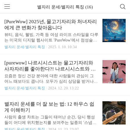
별자리 운세/별자리 특징 (16)
[PureWow] 2025년, 물고기자리와 처녀자리
에게 큰 변화가 찾아옵니다
뷰티, 음식, 웰빙, 가족 등 여성 라이프 스타일을 다루
는 미국의 디지털 웹사이트 'PureWow'에서 점성술가
제이미 라이트(Jaime Wright)가 전해드리는 별자리
별자리 운세/별자리 특징
2025. 1. 10. 10:34
이야기입니다. 2025년, 우리 삶을 뒤흔들 변화의 해
올해는 우리 모두에게 새로운 국면을 열어줄 시간이
될 거예요. 외부 행성들이 줄줄이 새로운 별자리로
[purewow] 나르시시스트는 물고기자리와
이동하면서, 개인적인 변화를 넘어 세상 전체가 달라
사자자리를 좋아한다?! 나르시시스트와 얽
질 조짐이 보이죠. 2020년이 기존의 삶과 작별을 고
히기 쉬운 두 별자리 이야기
요즘은 정신 건강 분야에 대한 사람들의 관심이 그
하는 시간이었다면, 2025년은 새로운 환경에 적응하
어느 때보다도 큽니다. 모두가 심리 상담을 받거나,
며 성장해 나가는 과정처럼 느껴질 거예요. 점성학적
최소한 관련 인스타그램 계정 몇 개쯤은 팔로우하고
별자리 운세/별자리 특징
2024. 12. 20. 13:22
으로 이 시기를 오래전부터 예측해왔지만, 글로만 보
있을 정도니까요. 덕분에 정신 건강에 대한 오해와
던 게 실제로 다가오니 또 다른 감흥이 있네요. 이 전
낙인이 사라지는 긍정적인 변화가 있었죠. 하지만 모
환기를 통해 우리 모두가 자신만의 방식으로 한 단계
든 게 그렇듯, 이 흐름에도 함정은 있습니다. 가령,
별자리 운세를 더 잘 보는 법: 12 하우스 쉽
더 성숙해지는 모습을 기대..
'가스라이팅'이나 '트라우마 본딩'과도 같은 단어가
게 이해하기
너무 자주 쓰이다 보니 원래 의미를 잃어버릴 때가
사람의 출생 차트는 그들이 태어난 순간, 당시 행성
있거든요.'나르시시즘'도 그런 단어 중 하나예요. 나
들이 어디에 위치했는지를 보여주는 일종의 '스냅
르시시스트 성격 장애는 실제로는 전체 인구의 1%
샷'입니다. 출생 차트에서 중요한 요소는 세 가지
별자리 운세/별자리 특징
2024. 11. 23. 23:07